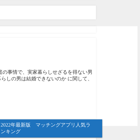
家庭の事情で、実家暮らしせざるを得ない男
暮らしの男は結婚できないのか に関して、
2022年最新版 マッチングアプリ人気ラ
ンキング