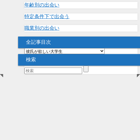
年齢別の出会い
特定条件下で出会う
職業別の出会い
全記事目次
全
記
検索
事
目
次