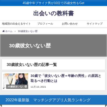
45歳中年ブサイク男が10日で25歳女性をGet
出会いの教科書
地域別の出会えるサイト
プロフィール
お問い合わせ
サイトマップ
ホーム
30歳彼女いない歴
30歳彼女いない歴
30歳彼女いない歴の記事一覧
30歳で「彼女いない歴＝年齢の男性」の原因と
取るべき行動とは
30歳彼女いない歴
11月 10, 2021
2022年最新版 マッチングアプリ人気ランキング