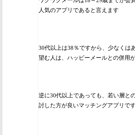
ワクワクメールは18～29歳までが会
人気のアプリであると言えます
30代以上は38％ですから、少な
くは
望む人は、ハッピーメールとの併用
逆に30代以上であっても、若い層と
討した方が良いマッチングアプリで