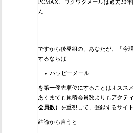
PCMAX、ワクワクメールは過去20
ん
ですから後発組の、あなたが、「今
するならば
ハッピーメール
を第一優先順位にすることはオスス
あくまでも累積会員数よりも
アクテ
会員数）
を重視して、登録するサイ
結論から言うと