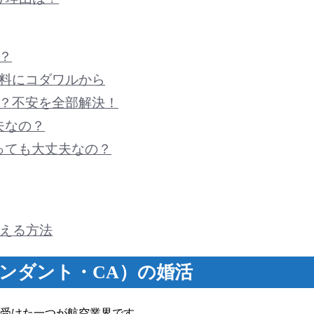
？
無料にコダワルから
の？不安を全部解決！
夫なの？
っても大丈夫なの？
会える方法
ンダント・CA）の
婚活
も受けた一つが航空業界です