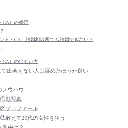
・CA）の
婚活
？
ント・CA）
結婚相談所でも
結婚できない？
」
・CA）の出会い方
れで出会えない人は諦めたほうが良い
のノウハウ
ウ①顔写真
ウ②プロフィール
ウ②敢えて20代の女性を狙う
う理由は？