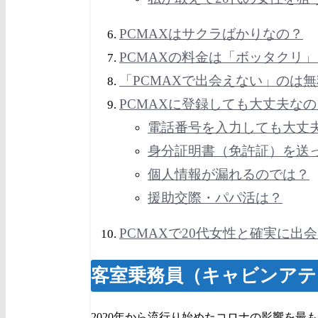
PCMAXはサクラばかりなの？
PCMAXの料金は「ボッタクリ」
「PCMAXで出会えない」のは
PCMAXに登録しても大丈夫な
電話番号を入力しても大丈
身分証明書（免許証）を送
個人情報が漏れるのでは？
援助交際・パパ活は？
PCMAXで20代女性と確実に出
客室乗務員（
キャビンアテ
2020年から流行り始めたコロナの影響を最