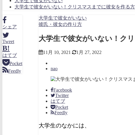
大学生で彼女がいない
大学生で彼女がいない！クリスマスまでに彼女を作る方
大学生で彼女がいない
彼氏・彼女の作り方
シェア
大学生で彼女がいない！クリ
Tweet
B!
11月 10, 2021
1月 27, 2022
はてブ
Pocket
nao
Feedly
Facebook
Twitter
はてブ
Pocket
Feedly
大学生のなかには、