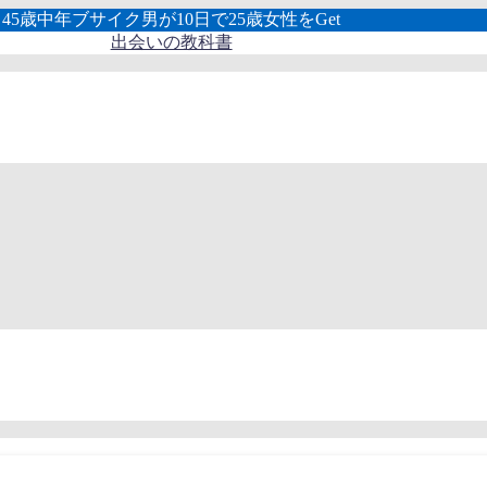
45歳中年ブサイク男が10日で25歳女性をGet
出会いの教科書