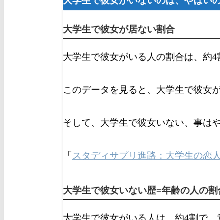
大学生で彼女がいないのは、やばい
大学生で彼女が居ない割合
大学生で彼女がいる人の割合は、約4
このデータを見ると、大学生で彼女
そして、大学生で彼女いない、事は
「
スタディサプリ進路：大学生の恋人
大学生で彼女いない歴=年齢の人の割
大学生で彼女がいる人は、約4割で、