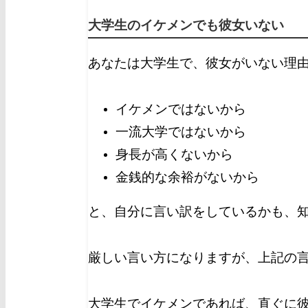
大学生のイケメンでも彼女いない
あなたは大学生で、彼女がいない理
イケメンではないから
一流大学ではないから
身長が高くないから
金銭的な余裕がないから
と、自分に言い訳をしているかも、
厳しい言い方になりますが、上記の
大学生でイケメンであれば、直ぐに