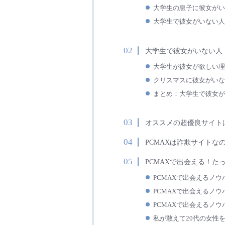
大学生の息子に彼女が
大学生で彼女がいない
大学生で彼女がいない人
大学生が彼女が欲しい
クリスマスに彼女がい
まとめ：大学生で彼女
オススメの超優良サイト
PCMAXは詐欺サイトな
PCMAXで出会える！た
PCMAXで出会えるノ
PCMAXで出会えるノ
PCMAXで出会えるノウ
私が敢えて20代の女性