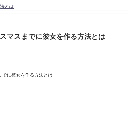
法とは
スマスまでに彼女を作る方法とは