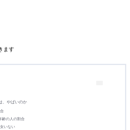
きます
は、やばいのか
割合
年齢の人の割合
彼女いない