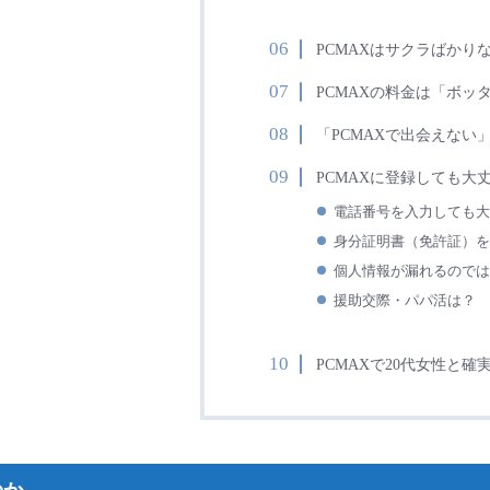
PCMAXはサクラばかり
PCMAXの料金は「ボッ
「PCMAXで出会えない
PCMAXに登録しても大
電話番号を入力しても
身分証明書（免許証）
個人情報が漏れるので
援助交際・パパ活は？
PCMAXで20代女性と