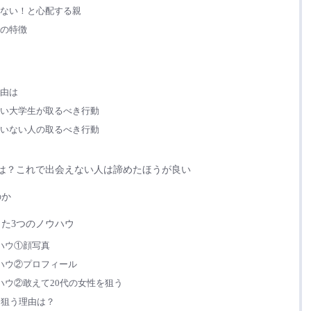
いない！と心配する親
人の特徴
理由は
ない大学生が取るべき行動
がいない人の取るべき行動
は？これで出会えない人は諦めたほうが良い
のか
った3つのノウハウ
ウハウ①顔写真
ウハウ②プロフィール
ハウ②敢えて20代の女性を狙う
を狙う理由は？