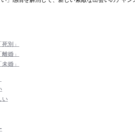
「死別」
「離婚」
「未婚」
」
い
しい
ー