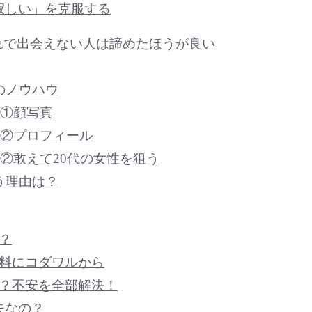
寂しい」を克服する
れで出会えない人は諦めたほうが良い
のノウハウ
ウ①顔写真
ウ②プロフィール
ウ②敢えて20代の女性を狙う
う理由は？
？
無料にコダワルから
の？不安を全部解決！
夫なの？