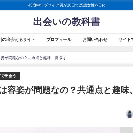
45歳中年ブサイク男が10日で25歳女性をGet
出会いの教科書
別の出会えるサイト
プロフィール
お問い合わせ
サイト
容姿が問題なの？共通点と趣味、特徴は
下で出会う
は容姿が問題なの？共通点と趣味