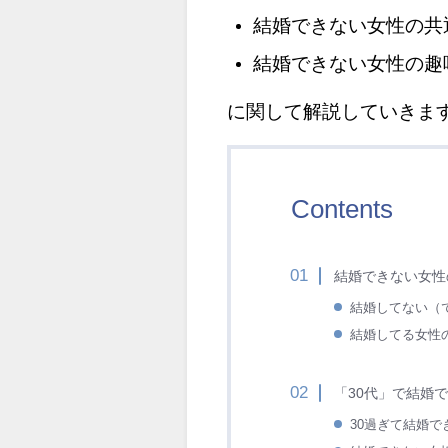
結婚できない女性の共
結婚できない女性の趣
に関して解説していきま
Contents
結婚できない女性
結婚してない（
結婚してる女性
「30代」で結婚
30過ぎて結婚