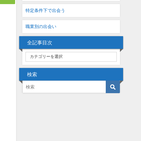
特定条件下で出会う
職業別の出会い
全記事目次
検索