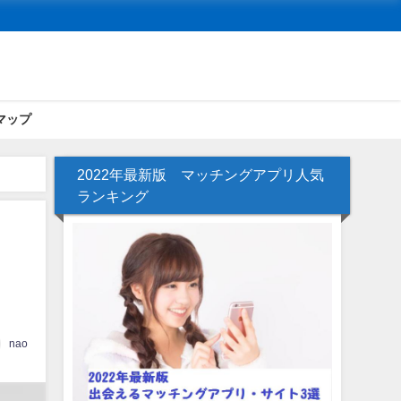
マップ
2022年最新版 マッチングアプリ人気
ランキング
、
nao