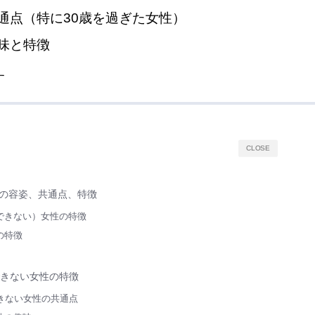
通点（特に30歳を過ぎた女性）
味と特徴
す
CLOSE
の容姿、共通点、特徴
できない）女性の特徴
の特徴
できない女性の特徴
できない女性の共通点