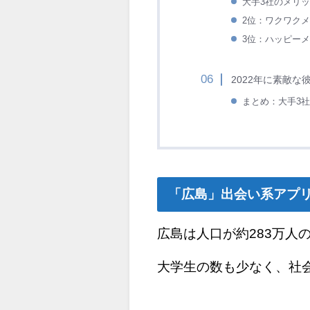
大手3社のメリ
2位：ワクワク
3位：ハッピー
2022年に素敵
まとめ：大手3
「
広島
」出会い系アプ
広島は人口が約283万人
大学生の数も少なく、社