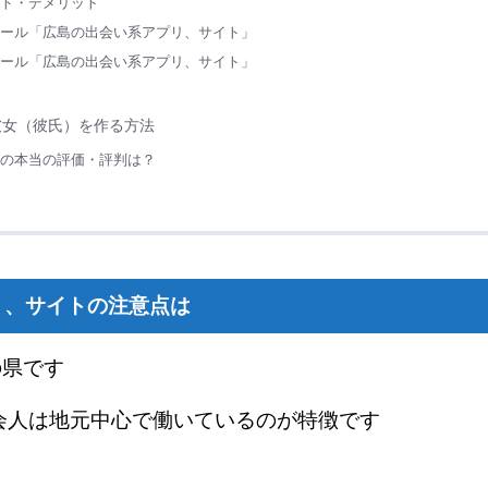
ット・デメリット
メール「広島の出会い系アプリ、サイト」
メール「広島の出会い系アプリ、サイト」
な彼女（彼氏）を作る方法
社の本当の評価・評判は？
リ、サイトの注意点は
の県です
会人は地元中心で働いているのが特徴です