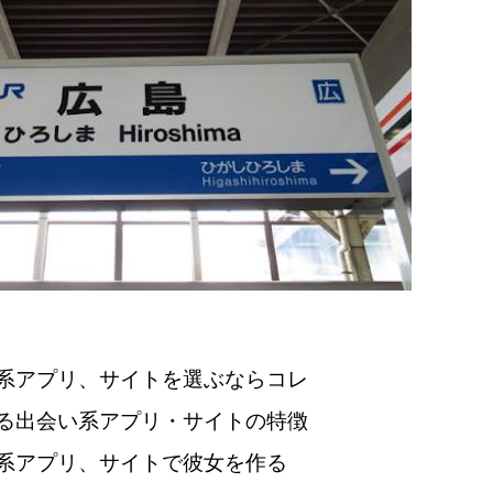
系アプリ、サイトを選ぶならコレ
る出会い系アプリ・サイトの特徴
系アプリ、サイトで彼女を作る