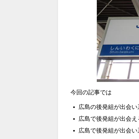
今回の記事では
広島の後発組が出会い
広島で後発組が出会え
広島で後発組が出会い