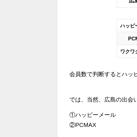
広
ハッピ
PC
ワクワ
会員数で判断するとハッ
では、当然、広島の出会
①ハッピーメール
②PCMAX