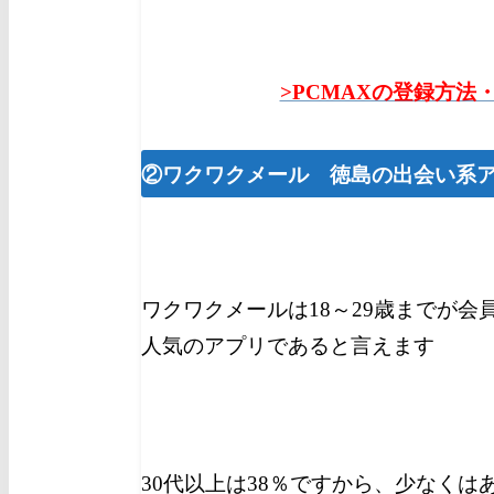
>PCMAXの登録方法
②ワクワクメール 徳島の出会い系
ワクワクメールは18～29歳までが会
人気のアプリであると言えます
30代以上は38％ですから、少な
くは