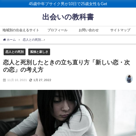
45歳中年ブサイク男が10日で25歳女性をGet
出会いの教科書
地域別の出会えるサイト
プロフィール
お問い合わせ
サイトマップ
ホーム
恋人との死別
恋人と死別したときの立ち直り方「新しい恋・次の恋」の考え
恋人との死別
孤独と寂しさ
恋人と死別したときの立ち直り方「新しい恋・次
の恋」の考え方
11月 10, 2021
1月 27, 2022