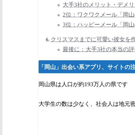
大手3社のメリット・デメリ
2位：ワクワクメール
「岡山
3位：ハッピーメール
「岡
クリスマスまでに可愛い彼女を
最後に：大手3社の本当の
「
岡山
」出会い系アプリ、サイトの
岡山県は人口が約193万人の県です
大学生の数は少なく、社会人は地元