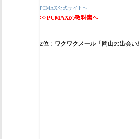
PCMAX公式サイトへ
>>PCMAXの教科書へ
2位：ワクワクメール
「岡山
の出会い