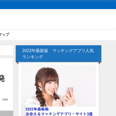
マップ
2022年最新版 マッチングアプリ人気
ランキング
発
nao