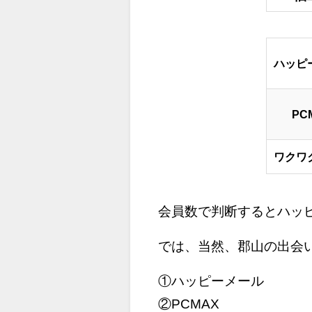
ハッピ
PC
ワクワ
会員数で判断するとハッ
では、当然、郡山の出会
①ハッピーメール
②PCMAX