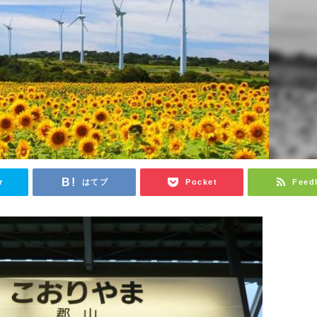
r
はてブ
Pocket
Feed