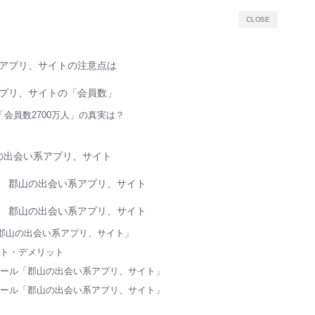
CLOSE
アプリ、サイトの注意点は
プリ、サイトの「会員数」
会員数2700万人」の真実は？
山の出会い系アプリ、サイト
ル 郡山の出会い系アプリ、サイト
ル 郡山の出会い系アプリ、サイト
X「郡山の出会い系アプリ、サイト」
ット・デメリット
メール「郡山の出会い系アプリ、サイト」
メール「郡山の出会い系アプリ、サイト」