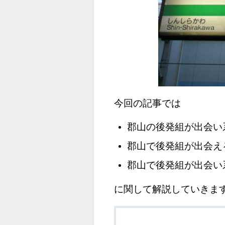
今回の記事では
郡山の後発組が出会い
郡山で後発組が出会え
郡山で後発組が出会い
に関して解説していきま