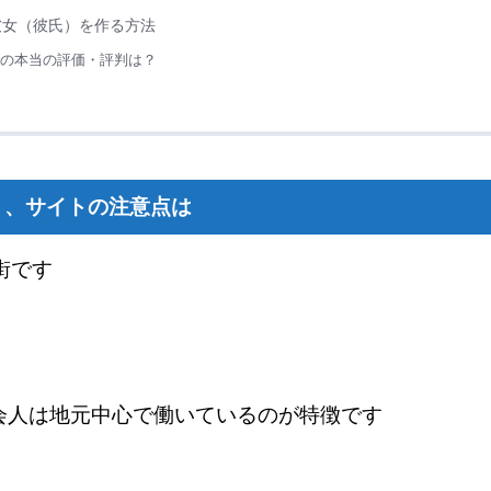
な彼女（彼氏）を作る方法
社の本当の評価・評判は？
リ、サイトの注意点は
街です
会人は地元中心で働いているのが特徴です