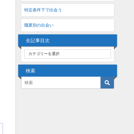
特定条件下で出会う
職業別の出会い
全記事目次
検索