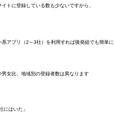
サイトに登録している数も少ないですから、
い系アプリ（2～3社）を利用すれば後発組でも簡単に
や男女比、地域別の登録者数は異なります
社にはいた」