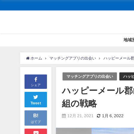
地域
ホーム
マッチングアプリの出会い
ハッピーメール
マッチングアプリの出会い
ハッ
シェア
ハッピーメール郡
組の戦略
Tweet
B!
12月 21, 2021
1月 6, 2022
はてブ