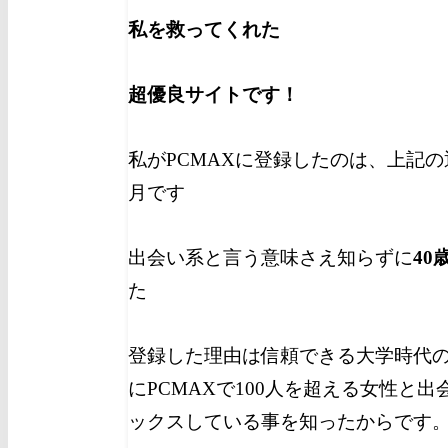
私を救ってくれた
超優良サイトです！
私がPCMAXに登録したのは、上記の通
月です
出会い系と言う意味さえ知らずに
40
た
登録した理由は信頼できる大学時代
にPCMAXで100人を超える女性と
ックスしている事を知ったからです