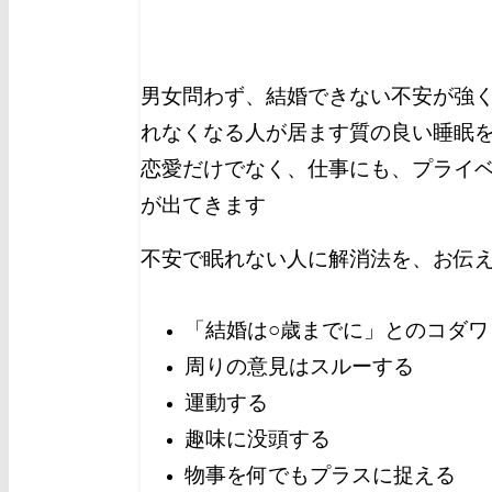
男女問わず、
結婚できない不安
が強
れなくなる人が居ます
質の良い睡眠
恋愛だけでなく、仕事にも、プライ
が出てきます
不安で眠れない人に解消法を、お伝
「結婚は○歳までに」とのコダワ
周りの意見はスルーする
運動する
趣味に没頭する
物事を何でもプラスに捉える