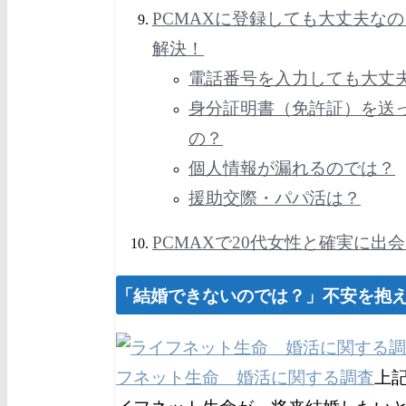
PCMAXに登録しても大丈夫な
解決！
電話番号を入力しても大丈
身分証明書（免許証）を送
の？
個人情報が漏れるのでは？
援助交際・パパ活は？
PCMAXで20代女性と確実に出
「結婚できないのでは？」不安を抱
フネット生命 婚活に関する調査
上