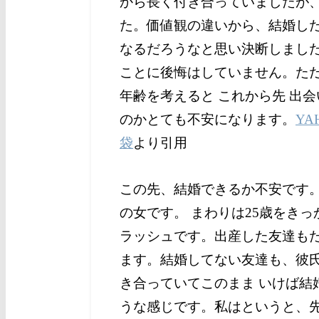
から長く付き合っていましたが
た。
価値観の違いから、結婚し
なるだろうなと思い決断しまし
ことに後悔はしていません。
た
年齢を考えると これから先 出
のかとても不安になります。
YA
袋
より引用
この先、結婚できるか不安です
の女です。 まわりは25歳をきっ
ラッシュです。
出産した友達も
ます。
結婚してない友達も、彼
き合っていてこのまま いけば結
うな感じです。
私はというと、