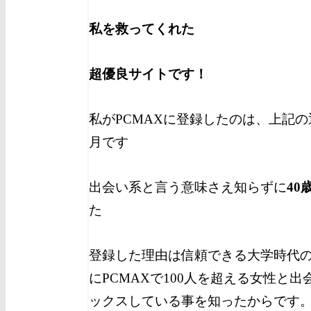
私を救ってくれた
超優良サイトです！
私がPCMAXに登録したのは、上記の通
月です
出会い系と言う意味さえ知らずに
40
た
登録した理由は信頼できる大学時代
にPCMAXで100人を超える女性と
ックスしている事を知ったからです