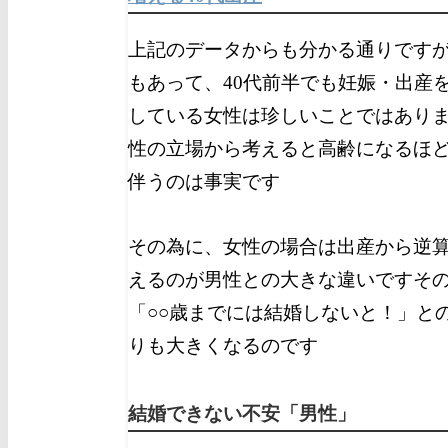
上記のデータからも分かる通りです
もあって、40代前半でも妊娠・出産
している女性は珍しいことではあり
性の立場から考えると高齢になるほ
伴うのは事実です
その為に、女性の場合は出産から逆
えるのが男性との大きな違いです
そ
「○○歳までには結婚しないと！」
と
りも大きくなるのです
結婚できない不安「男性」