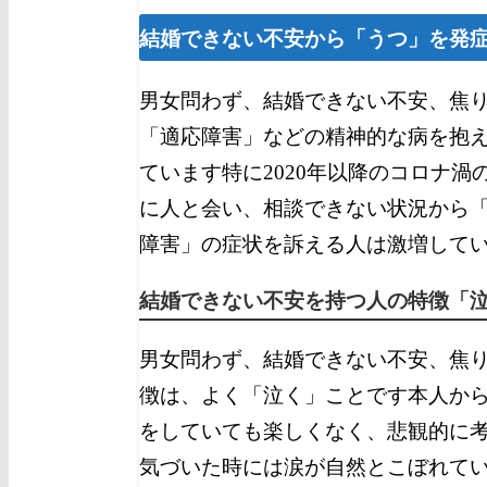
結婚できない不安から「うつ」を発
男女問わず、結婚できない不安、焦
「適応障害」などの精神的な病を抱
ています
特に2020年以降のコロナ渦
に人と会い、相談できない状況から
障害」の症状を訴える人は激増して
結婚できない不安を持つ人の特徴「
男女問わず、結婚できない不安、焦
徴は、よく「泣く」ことです
本人か
をしていても楽しくなく、悲観的に
気づいた時には涙が自然とこぼれて