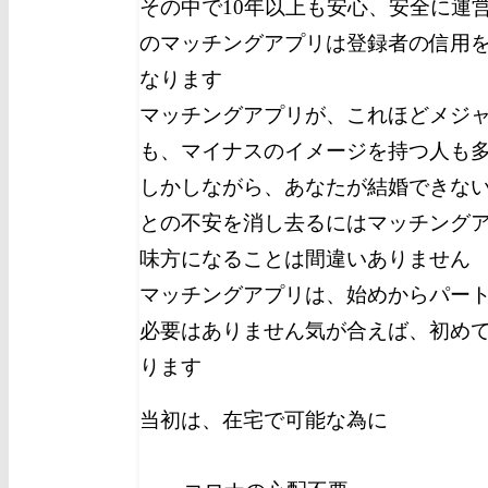
その中で10年以上も安心、安全に運
のマッチングアプリは登録者の信用
なります
マッチングアプリが、これほどメジ
も、マイナスのイメージを持つ人も
しかしながら、あなたが
結婚できな
との不安を消し去るにはマッチング
味方になることは間違いありません
マッチングアプリは、始めからパー
必要はありません
気が合えば、
初め
ります
当初は、在宅で可能な為に