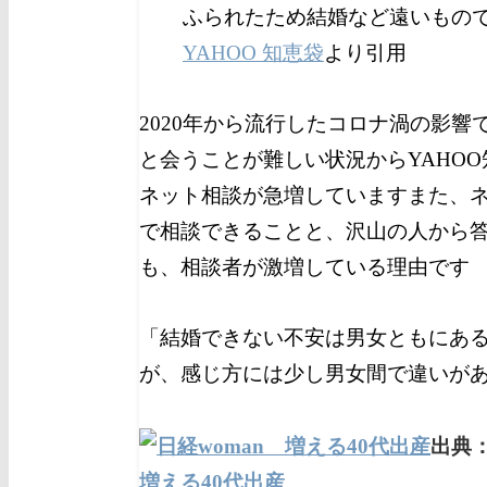
ふられたため結婚など遠いもの
YAHOO 知恵袋
より引用
2020年から流行したコロナ渦の影響
と会うことが難しい状況からYAHO
ネット相談が急増しています
また、
で相談できることと、沢山の人から
も、相談者が激増している理由です
「
結婚できない不安は男女ともにあ
が、感じ方には少し男女間で違いが
出典
増える40代出産