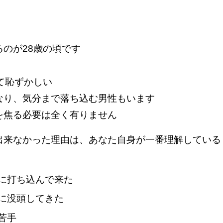
のが28歳の頃です
て恥ずかしい
なり、気分まで落ち込む男性もいます
を焦る必要は全く有りません
出来なかった理由は、あなた自身が一番理解している
に打ち込んで来た
に没頭してきた
苦手