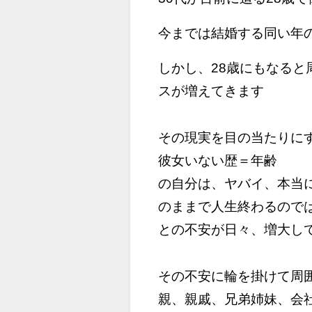
今までは結婚する同い年
しかし、28歳にもなる
スが増えてきます
その現実を目の当たりに
彼女いない歴＝年齢
の自分は、ヤバイ、本当
のままで人生終わるので
との不安が日々、増大し
その不安に輪を掛けて周
親、親戚、兄弟姉妹、会