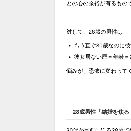
との心の余裕が有るもの
対して、28歳の男性は
もう直ぐ30歳なのに
彼女居ない歴＝年齢＝
悩みが、恐怖に変わって
28歳男性「結婚を焦る
30代が目前に迫る28歳