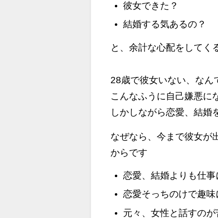
彼女できた？
結婚する気あるの？
と、余計な心配をしてくる
28歳で彼女いない、なん
こんなふうに自己嫌悪に
しかしながら恋愛、結婚
なぜなら、今まで彼女が
からです
恋愛、結婚よりも仕事
恋愛そっちのけで趣味
元々、女性と話すのが