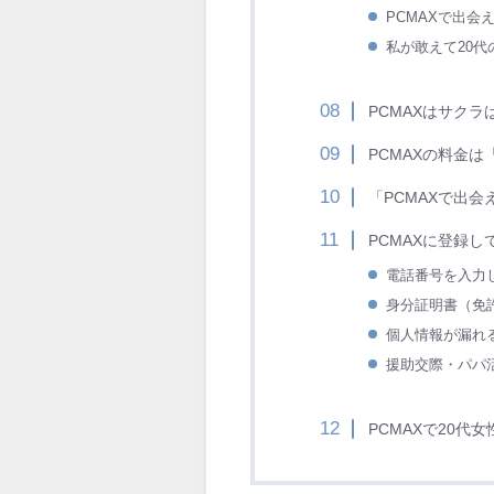
PCMAXで出会
私が敢えて20
PCMAXはサクラ
PCMAXの料金
「PCMAXで出
PCMAXに登録
電話番号を入力
身分証明書（免
個人情報が漏れ
援助交際・パパ
PCMAXで20代