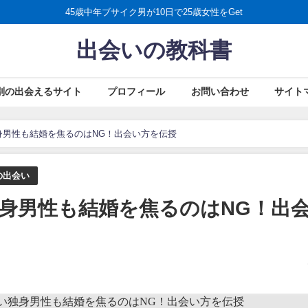
45歳中年ブサイク男が10日で25歳女性をGet
出会いの教科書
別の出会えるサイト
プロフィール
お問い合わせ
サイト
身男性も結婚を焦るのはNG！出会い方を伝授
の出会い
独身男性も結婚を焦るのはNG！出