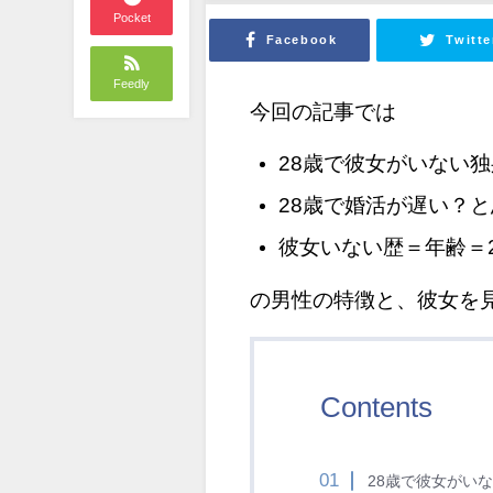
Pocket
Facebook
Twitte
Feedly
今回の記事では
28歳で彼女がいない
28歳で婚活が遅い？
彼女いない歴＝年齢＝
の男性の特徴と、彼女を
Contents
28歳で彼女がい