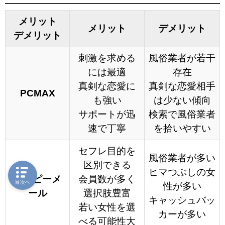
メリット
メリット
デメリット
デメリット
刺激を求める
風俗業者が若干
には最適
存在
真剣な恋愛に
真剣な恋愛相手
PCMAX
も強い
は少ない傾向
サポートが迅
検索で風俗業者
速で丁寧
を拾いやすい
セフレ目的を
風俗業者が多い
区別できる
ヒマつぶしの女
ハッピーメ
会員数が多く
目次へ
性が多い
ール
選択肢豊富
キャッシュバッ
若い女性を選
カーが多い
べる可能性大