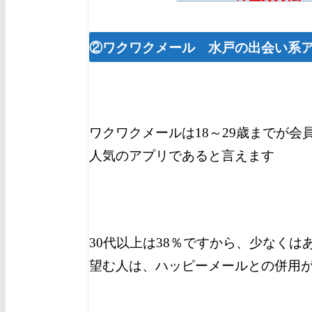
②ワクワクメール 水戸の出会い系
ワクワクメールは18～29歳までが会
人気のアプリであると言えます
30代以上は38％ですから、少な
くは
望む人は、ハッピーメールとの併用