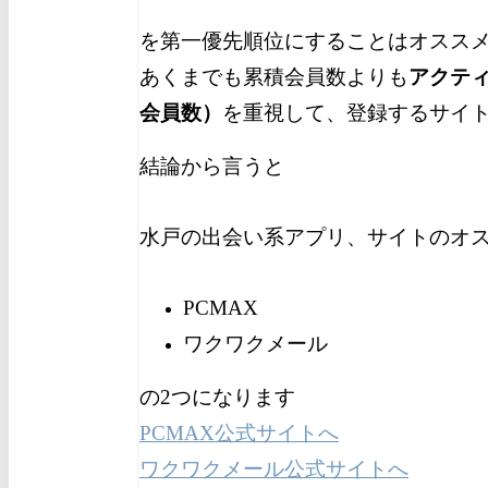
を第一優先順位にすることはオスス
あくまでも累積会員数よりも
アクテ
会員数）
を重視して、登録するサイ
結論から言うと
水戸の出会い系アプリ、サイトのオ
PCMAX
ワクワクメール
の2つになります
PCMAX公式サイトへ
ワクワクメール公式サイトへ