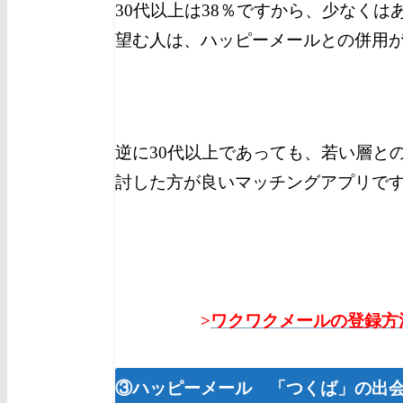
30代以上は38％ですから、少な
くは
望む人は、ハッピーメールとの併用
逆に30代以上であっても、若い層と
討した方が良いマッチングアプリで
>
ワクワクメールの登録方
③ハッピーメール 「つくば」の出